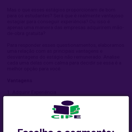
Mas o que esses estágios proporcionam de bom
para os estudantes? Será que é realmente vantajoso
estagiar para conseguir experiência? Ou isso é
apenas uma maneira das empresas adquirirem mão-
de-obra gratuita?
Para responder esses questionamentos, elaboramos
uma relação com as principais vantagens e
desvantagens do estágio não remunerado. Analise
cada uma delas com calma para decidir se essa é a
melhor opção para você.
Vantagens
1. Adquirir Experiência
Embora o conhecimento acadêmico seja essencial
em qualquer carreira, existem algumas coisas que
não podem ser ensinadas em sala de aula.
Apenas com a prática e vivência no dia a dia é
possível ter um conhecimento mais completo. Além