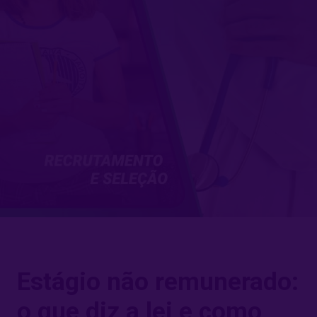
Estágio não remunerado:
o que diz a lei e como